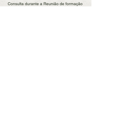
Consulta durante a Reunião de formação 
do Quipea.
Sobre o Encontro de Formação da 
Equipe
Formação da Equipe Executora integra 
o conjunto de ações previstas para o 
Período de Transição do projeto 
Quipea. A iniciativa tem como objetivo 
promover a qualificação continuada, 
abordando temas estratégicos para o 
fortalecimento da equipe. Além disso, 
contribui para ampliar a integração 
entre os colaboradores envolvidos e 
para subsidiar o planejamento, o 
acompanhamento e a avaliação das 
atividades desenvolvidas no âmbito do 