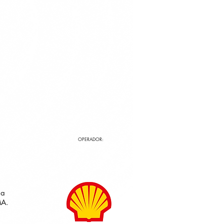
OPERADOR:
da
MA.