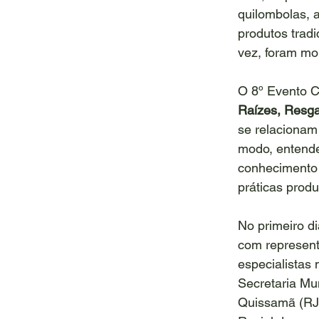
quilombolas, 
produtos trad
vez, foram mom
O 8º Evento Cu
Raízes, Resg
se relacionam 
modo, entende
conhecimento 
práticas produ
No primeiro d
com represent
especialistas 
Secretaria Mu
Quissamã (RJ)