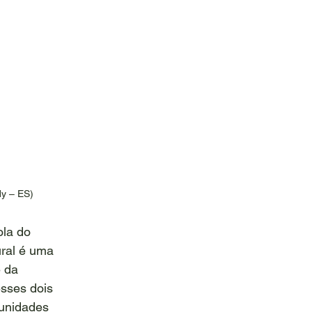
dy – ES)
ola do 
ral é uma 
 da 
sses dois 
munidades 