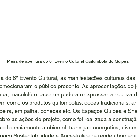
Mesa de abertura do 8º Evento Cultural Quilombola do Quipea
 do 8º Evento Cultural, as manifestações culturais das 
mocionaram o público presente. As apresentações do j
mba, maculelê e capoeira puderam expressar a riqueza d
em como os produtos quilombolas: doces tradicionais, a
deira, em palha, bonecas etc. Os Espaços Quipea e Shel
obre as ações do projeto, como foi realizada a construç
e o licenciamento ambiental, transição energética, divers
spaço Sustentabilidade e Ancestralidade rendeu homen