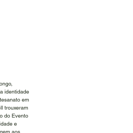
ongo, 
a identidade 
rtesanato em 
l trouxeram 
ão do Evento 
idade e 
agem aos 