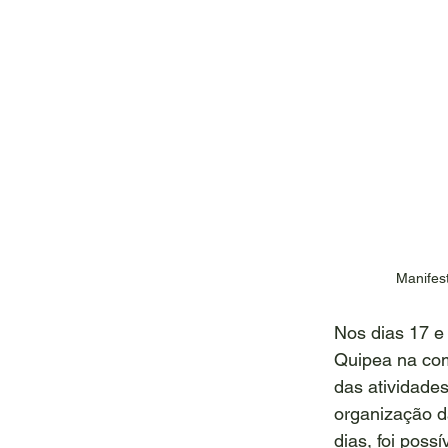
Manifes
Nos dias 17 e 
Quipea na co
das atividade
organização d
dias, foi poss