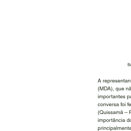
B
A representant
(MDA), que nã
importantes p
conversa foi 
(Quissamã – R
importância do
principalmente