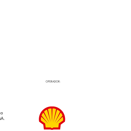
OPERADOR:
da
MA.