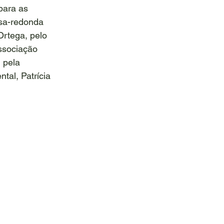
ara as 
sa-redonda 
Ortega, pelo 
ssociação 
 pela 
tal, Patrícia 