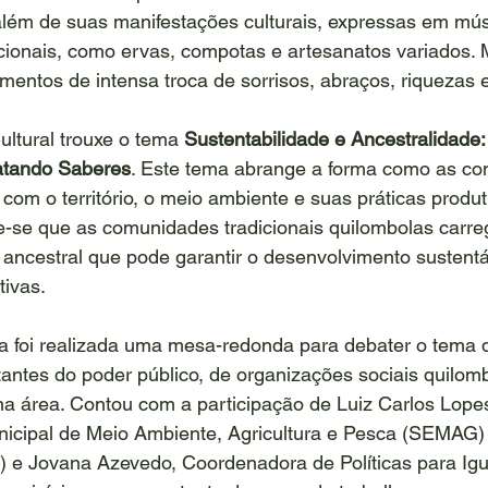
além de suas manifestações culturais, expressas em mús
icionais, como ervas, compotas e artesanatos variados.
entos de intensa troca de sorrisos, abraços, riquezas e
ltural trouxe o tema 
Sustentabilidade e Ancestralidade:
atando Saberes
. Este tema abrange a forma como as c
com o território, o meio ambiente e suas práticas produt
-se que as comunidades tradicionais quilombolas carre
ancestral que pode garantir o desenvolvimento sustentá
tivas.
ia foi realizada uma mesa-redonda para debater o tema 
antes do poder público, de organizações sociais quilomb
na área. Contou com a participação de Luiz Carlos Lopes
nicipal de Meio Ambiente, Agricultura e Pesca (SEMAG)
 e Jovana Azevedo, Coordenadora de Políticas para Ig