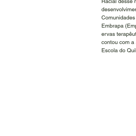
Racial desse m
desenvolvimen
Comunidades N
Embrapa (Empr
ervas terapêut
contou com a 
Escola do Qu