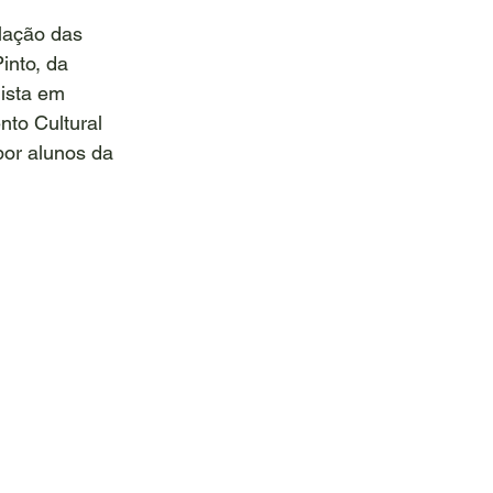
lação das 
nto, da 
lista em 
nto Cultural 
or alunos da 