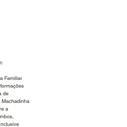
J)
a Familiar 
nformações 
a de 
de Machadinha 
re a 
ombos, 
Inclusive 