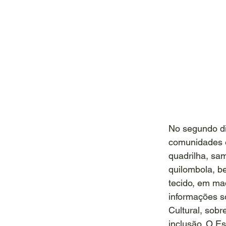
No segundo dia
comunidades e
quadrilha, sa
quilombola, b
tecido, em ma
informações s
Cultural, sobr
inclusão. O E