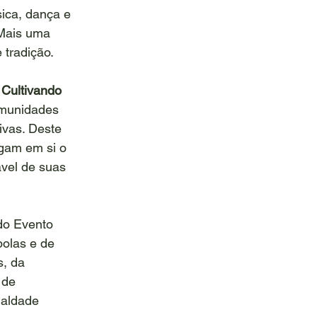
ica, dança e 
 Mais uma 
 tradição.
 Cultivando 
omunidades 
ivas. Deste 
gam em si o 
vel de suas 
do Evento 
olas e de 
, da 
 de 
ualdade 